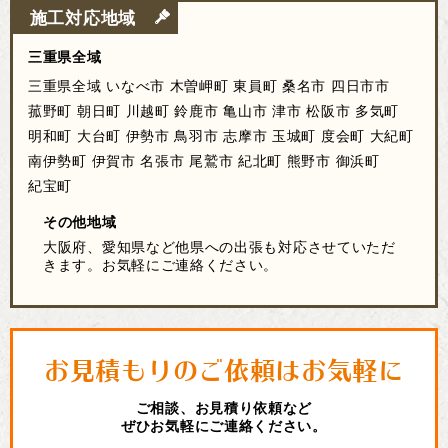
施工対応地域
三重県全域
三重県全域
いなべ市
木曽岬町
東員町
桑名市
四日市市
菰野町
朝日町
川越町
鈴鹿市
亀山市
津市
松阪市
多気町
明和町
大台町
伊勢市
鳥羽市
志摩市
玉城町
度会町
大紀町
南伊勢町
伊賀市
名張市
尾鷲市
紀北町
熊野市
御浜町
紀宝町
その他地域
大阪府、愛知県など他県への出張も対応させていただ
きます。お気軽にご連絡ください。
お見積もりのご依頼はお気軽に
ご相談、お見積り依頼など
ぜひお気軽にご連絡ください。